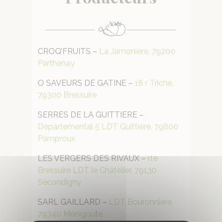
CROQ’FRUITS –
La Jamonière, 79200
Parthenay
O SAVEURS DE GATINE –
18 r Triche,
79300 Bressuire
SERRES DE LA GUITTIERE –
Départemental 5 LDT Guittière, 79800
Pamproux
LES VERGERS DES RIVAUX –
rte
Bressuire LDT le Châtelier, 79130
Secondigny
SARL GAILLARD –
LDT Bouronniere,
79340 Ménigoute