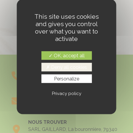
This site uses cookies
Partagez cette information :
and gives you control
over what you want to
activate
OK, accept all
Deny all cookies
NOUS APPELER
Personalize
05 49 69 06 25
Privacy policy
NOUS ÉCRIRE
Formulaire de contact
NOUS TROUVER
SARL GAILLARD, La bouronnière, 79340