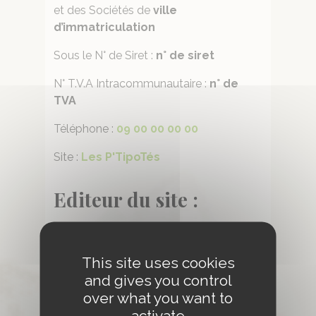
et des Sociétés de
ville
d’immatriculation
Sous le N° de Siret :
n° de siret
N° T.V.A Intracommunautaire :
n° de
TVA
Téléphone :
09 00 00 00 00
Site :
Les P'TipoTés
Editeur du site :
emandarine
This site uses cookies
384 avenue de Nantes, Poitiers, France
and gives you control
over what you want to
+33 (0) 9 50 76 74 42
activate