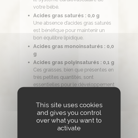
votre bébé.
Acides gras saturés : 0,0 g
Une absence d’acides gras saturés
est bénéfique pour maintenir un
bon équilibre lipidique.
Acides gras monoinsaturés : 0,0
g
Acides gras polyinsaturés : 0,1 g
Ces graisses, bien que présentes en
très petites quantités, sont
essentielles pour le développement
cérébral et visuel de votre bébé.
Eau : 87 g
This site uses cookies
Une forte teneur en eau assure une
and gives you control
hydratation adéquate et contribue
over what you want to
à la texture lisse et facile à manger
activate
de cette purée.